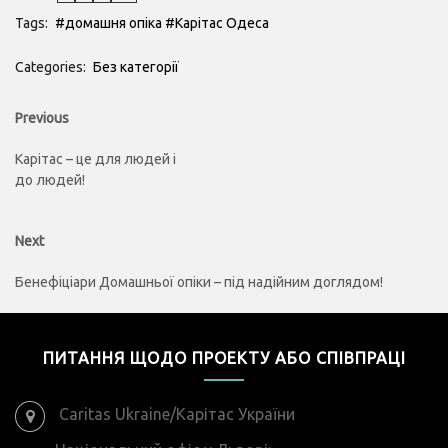
Tags:
#домашня опіка
#Карітас Одеса
Categories:
Без категорії
Навігація
Previous
Previous
post:
записів
Карітас – це для людей і
до людей!
Next
Next
post:
Бенефіціари Домашньої опіки – під надійним доглядом!
ПИТАННЯ ЩОДО ПРОЕКТУ АБО СПІВПРАЦІ
Caritas Ukraine/Карітас України