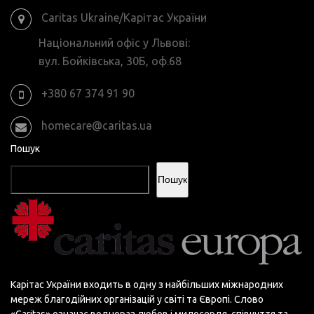
Caritas Ukraine/Карітас України
Національний офіс у Львові:
вул. Бойківська, 30Б, оф.68
+380 67 374 91 90
homecare@caritas.ua
Пошук
Пошук
Карітас України входить в одну з найбільших міжнародних
мереж благодійних організацій у світі та Європі. Слово
«Сaritas» означає воднораз любов і милосердя, співчуття та