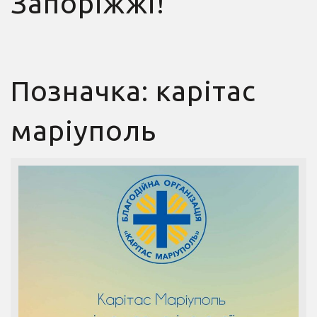
Запоріжжі!
Позначка:
карітас
маріуполь