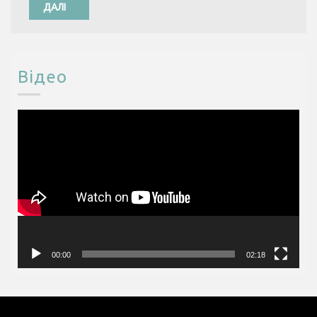
ДАЛІ
Відео
Відеопрогравач
00:00
02:18