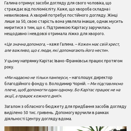
Галина отримує засоби догляду для свого чоловіка, що
страждає від поліомієліту. Каже, що хвороба складна і
невиліковна. А хворий потребує постійного догляду. Жінці
лише за 50, свою старість вона уявляла інакше, однак мусить
миритися з тим, що є. Підтримкою Карітасу заручилась
нещодавно і невдовзі отримала ліжко для хворого.
«
Це значна допомога, –
каже Галина
. – Кожен має свій хрест,
але важливо, що є люди, які допомагають його нести».
У цьому напрямку Карітас Івано-Франківськ працює протягом
року.
«Ми надаємо не тільки памперси,
– наголошує директор
благодійного фонду о. Володимир Чорній.
– Ми підставляємо
плече, щоб допомогти один одному. Бо Карітас працює не на
акції, а працює кожного дня!»
.
Загалом з обласного бюджету для придбання засобів догляду
виділено 50 тис. гривень. Допомогу вручили в рамках
діяльності Центру догляду вдома.