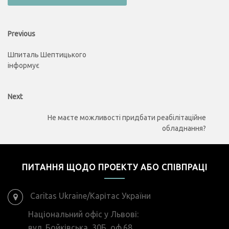
Навігація
Previous
Previous
post:
записів
Шпиталь Шептицького
інформує
Next
Next
post:
Не маєте можливості придбати реабілітаційне
обладнання?
ПИТАННЯ ЩОДО ПРОЕКТУ АБО СПІВПРАЦІ
Caritas Ukraine/Карітас України
Національний офіс у Львові:
вул. Бойківська, 30Б, оф.68