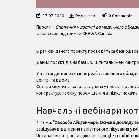
27.07.2020
Редактор
0 Comments
Проєкт :
“Сприяння у доступі до медичного облад
фінансової підтримки
CNEWA Canada
В рамках даного проєкту проводяться безкоштовні
Даний проєкт діє на базі БФ Шпиталь імені Митро
У центрі діє випозичання реабілітаційного облад
центрі та вдома.
Сестра медична, котра залучена у проєкт провод
контрактур, техніку переміщення в ліжку, покаже я
Навчальні вебінари кот
1. Тема:
“Хвороба Айцгеймера. Основи догляду за
завідувач відділення паліативного лікування у
Посилання на трансляцію
meet.google.com/hdo-uq