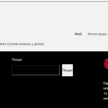
Next
Next
Милосердя –
post:
вже 6 років мешкає у Дніпрі
Пошук
Пошук
Ка
мі
та
ми