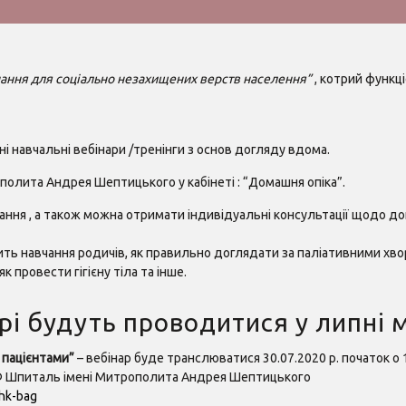
нання для соціально незахищених верств населення”
, котрий функці
 навчальні вебінари /тренінги з основ догляду вдома.
полита Андрея Шептицького у кабінеті : “Домашня опіка”.
нання , а також можна отримати індивідуальні консультації щодо 
ить навчання родичів, як правильно доглядати за паліативними хво
к провести гігієну тіла та інше.
рі будуть проводитися у липні м
 пацієнтами”
– вебінар буде транслюватися 30.07.2020 р. початок о 
 БФ Шпиталь імені Митрополита Андрея Шептицького
hk-bag