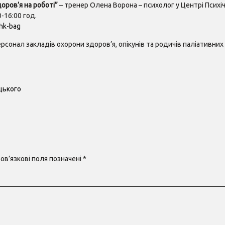
оров’я на роботі”
– тренер Олена Ворона – психолог у Центрі Психі
-16:00 год.
hk-bag
онал закладів охорони здоров’я, опікунів та родичів паліативних п
цького
ов’язкові поля позначені
*