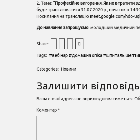
2. Тема:
“Професійне вигорання. Як не втратити зд
буде транслюватися 31.07.2020 р., початок о 14:30
Посилання на трансляцію
meet.google.com/hdo-uq
До навчання запрошуємо
: молодший медичний перс
Share:
Tags:
#вебінар
#домашня опіка
#шпиталь шепти
Categories:
Новини
Залишити відповідь
Ваша e-mail адреса не оприлюднюватиметься.
Об
Коментар
*