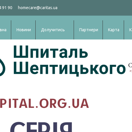
4 91 90
homecare@caritas.ua
вна
Новини
Долучитись
Партнери
Карта
К