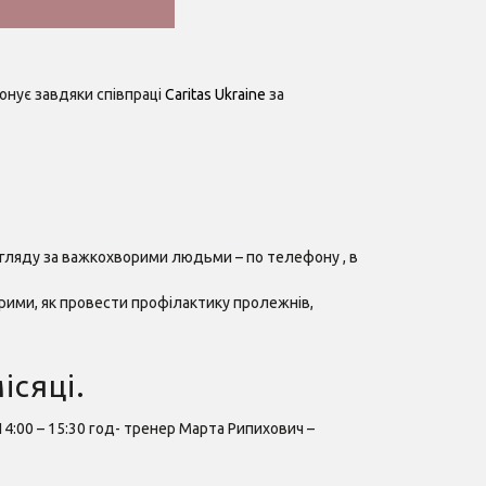
онує завдяки співпраці
Caritas Ukraine
за
догляду за важкохворими людьми – по телефону , в
рими, як провести профілактику пролежнів,
ісяці.
14:00 – 15:30 год- тренер Марта Рипихович –