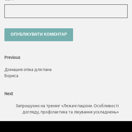
Навігація
Previous
Previous
post:
записів
Домашня опіка для пана
Бориса
Next
Next
post:
Запрошуємо на тренінг «Лежачі пацієни. Особливості
догляду, профілактика та лікування ускладнень»