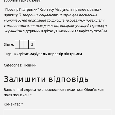
зробили гарну справу!
“Простір Підтримки” Карітасу Маріуполь працює в рамках
проекту
“Створення соціальних центрів для посилення
можливостей подолання труднощів та розвитку потенціалу
самодопомоги постраждалих від конфлікту людей і громад в
Україні”
за підтримки Карітасу Німеччини та Карітасу України.
Share:
Tags:
#карітас маріуполь
#простір підтримки
Categories:
Новини
Залишити відповідь
Ваша e-mail адреса не оприлюднюватиметься.
Обов’язкові
поля позначені
*
Коментар
*