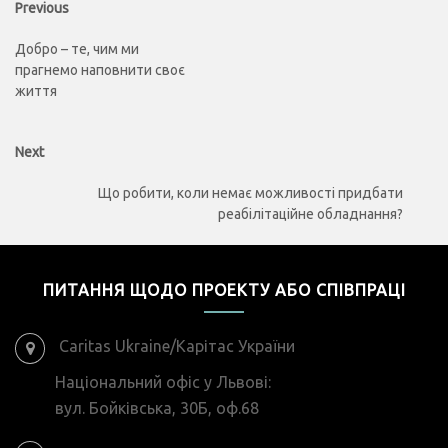
Previous
Previous
post:
записів
Добро – те, чим ми
прагнемо наповнити своє
життя
Next
Next
post:
Що робити, коли немає можливості придбати
реабілітаційне обладнання?
ПИТАННЯ ЩОДО ПРОЕКТУ АБО СПІВПРАЦІ
Caritas Ukraine/Карітас України
Національний офіс у Львові:
вул. Бойківська, 30Б, оф.68