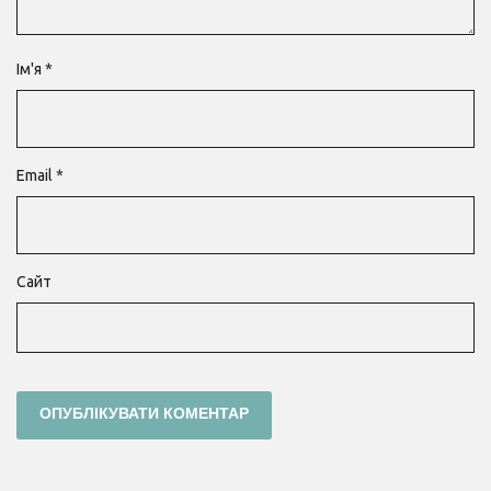
Ім'я
*
Email
*
Сайт
Навігація