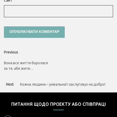
Сайт
Навігація
Previous
Previous
post:
записів
Вона все життя боролася
за те, аби жити…
Next
Next
Кожна людина – унікальна! І заслуговує на добро!
post:
ПИТАННЯ ЩОДО ПРОЕКТУ АБО СПІВПРАЦІ