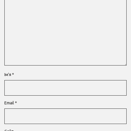
Ім'я
*
Email
*