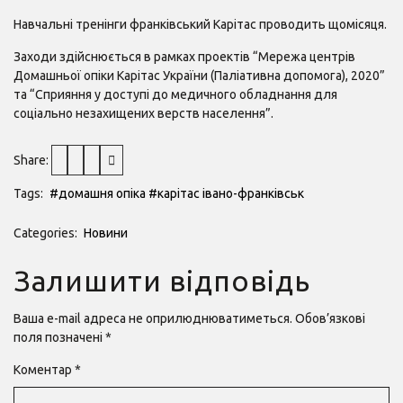
Навчальні тренінги франківський Карітас проводить щомісяця.
Заходи здійснюється в рамках проектів “Мережа центрів
Домашньої опіки Карітас України (Паліативна допомога), 2020”
та “Сприяння у доступі до медичного обладнання для
соціально незахищених верств населення”.
Share:
Tags:
#домашня опіка
#карітас івано-франківськ
Categories:
Новини
Залишити відповідь
Ваша e-mail адреса не оприлюднюватиметься.
Обов’язкові
поля позначені
*
Коментар
*