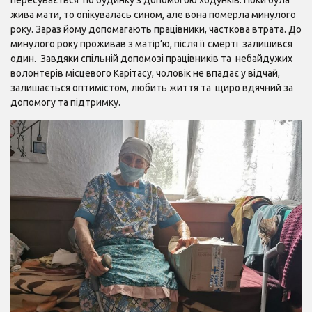
пересувається по будинку з допомогою ходунків. Поки була
жива мати, то опікувалась сином, але вона померла минулого
року. Зараз йому допомагають працівники, часткова втрата. До
минулого року проживав з матір’ю, після її смерті залишився
один. Завдяки спільній допомозі працівників та небайдужих
волонтерів місцевого Карітасу, чоловік не впадає у відчай,
залишається оптимістом, любить життя та щиро вдячний за
допомогу та підтримку.