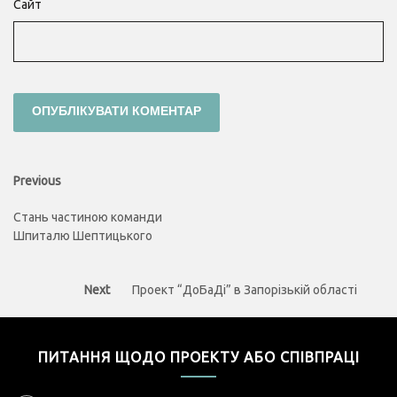
Сайт
Навігація
Previous
Previous
post:
записів
Стань частиною команди
Шпиталю Шептицького
Next
Next
Проект “ДоБаДі” в Запорізькій області
post:
ПИТАННЯ ЩОДО ПРОЕКТУ АБО СПІВПРАЦІ