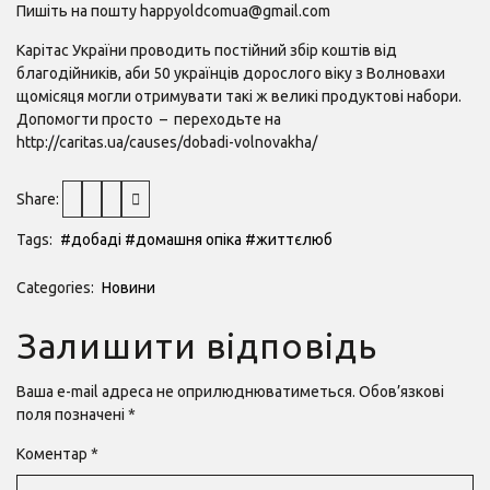
Пишіть на пошту happyoldcomua@gmail.com
Карітас України проводить постійний збір коштів від
благодійників, аби 50 українців дорослого віку з Волновахи
щомісяця могли отримувати такі ж великі продуктові набори.
Допомогти просто – переходьте на
http://caritas.ua/causes/dobadi-volnovakha/
Share:
Tags:
#добаді
#домашня опіка
#життєлюб
Categories:
Новини
Залишити відповідь
Ваша e-mail адреса не оприлюднюватиметься.
Обов’язкові
поля позначені
*
Коментар
*