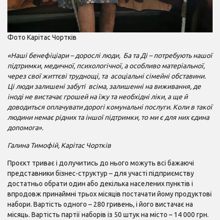
Фото Карітас Чортків
«Наші бенефіціари – дорослі люди, Ба та Ді – потребують нашої
підтримки, медичної, психологічної, а особливо матеріальної,
через свої життєві труднощі, та асоціальні сімейні обставини.
Ці люди залишені забуті всіма, залишенні на виживання, де
іноді не вистачає грошей на їжу та необхідні ліки, а ще й
доводиться оплачувати дорогі комунальні послуги. Коли в такої
людини немає рідних та іншої підтримки, то ми є для них єдина
допомога».
Галина Тимофій, Карітас Чортків
Проєкт триває і долучитись до нього можуть всі бажаючі
представники бізнес-структур – для участі підприємству
достатньо обрати один або декілька населених пунктів і
впродовж принаймні трьох місяців постачати йому продуктові
набори. Вартість одного – 280 гривень, і його вистачає на
місяць. Вартість партії наборів із 50 штук на місто – 14 000 грн.