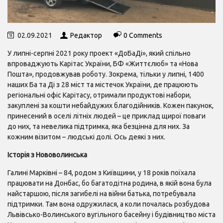
02.09.2021
Редактор
0 Comments
У липні-серпні 2021 року проект «ДоБаДі», який спільно
впроваджують Карітас України, БФ «Життєлюб» та «Нова
Пошта», продовжував роботу. Зокрема, тільки у липні, 1400
наших Ба та Ді з 28 міст та містечок України, де працюють
регіональні офіс Карітасу, отримали продуктові набори,
закуплені за кошти небайдужих благодійників. Кожен пакунок,
принесений в оселі літніх людей – це приклад щирої поваги
до них, та невелика підтримка, яка безцінна для них. За
кожним візитом – людські долі. Ось деякі з них.
Історія з Нововолинська
Галині Марківні – 84, родом з Київщини, у 18 років поїхала
працювати на Донбас, бо багатодітна родина, в якій вона була
найстаршою, після загибелі на війни батька, потребувала
підтримки. Там вона одружилася, а коли почалась розбудова
Львівсько-Волинського вугільного басейну і будівництво міста