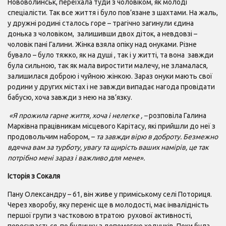
Нововолинськ, переїхала туди з чоловіком, як молоді
спеціалісти. Так все життя і було пов’язане з шахтами. На жаль,
у дружні родині сталось горе – трагічно загинули єдина
донька з чоловіком, залишивши двох діток, а невдовзі –
чоловік пані Галини. Жінка взяла опіку над онуками. Різне
бувало – було тяжко, як на душі , так і у житті, та вона завжди
була сильною, так як мала виростити малечу, не зламалася,
залишилася доброю і чуйною жінкою. Зараз онуки мають свої
родини у других містах і не завжди випадає нагода провідати
бабусю, хоча завжди з нею на зв’язку.
«Я прожила гарне життя, хоча і нелегке , –
розповіла Галина
Марківна працівникам місцевого Карітасу, які прийшли до неї з
продовольчим набором, –
та завжди вірю в доброту. Безмежно
вдячна вам за турботу, увагу та щирість ваших намірів, це так
потрібно мені зараз і важливо для мене».
Історія з Сокаля
Пану Олександру – 61, він живе у приміському селі Поториця.
Через хворобу, яку переніс ще в молодості, має інвалідність
першої групи з частковою втратою рухової активності,