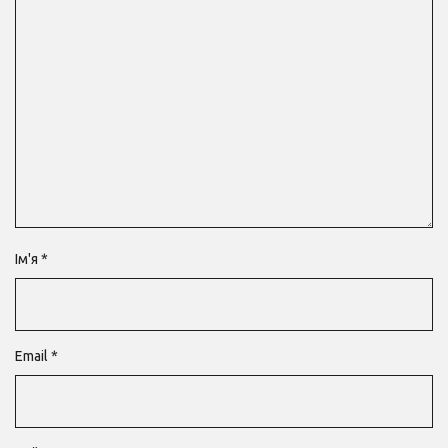
Ім'я
*
Email
*