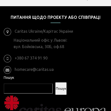
ПИТАННЯ ЩОДО ПРОЕКТУ АБО СПІВПРАЦІ
Caritas Ukraine/Карітас України
Національний офіс у Львові:
вул. Бойківська, 30Б, оф.68
+380 67 374 91 90
homecare@caritas.ua
Пошук
Пошук