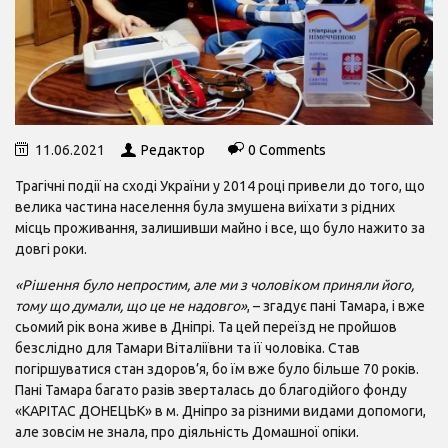
11.06.2021
Редактор
0 Comments
Трагічні події на сході України у 2014 році привели до того, що
велика частина населення була змушена виїхати з рідних
місць проживання, залишивши майно і все, що було нажито за
довгі роки.
«Рішення було непростим, але ми з чоловіком приняли його,
тому що думали, що це не надовго»
, – згадує пані Тамара, і вже
сьомий рік вона живе в Дніпрі. Та цей переїзд не пройшов
безслідно для Тамари Віталіївни та її чоловіка. Став
погіршуватися стан здоров’я, бо їм вже було більше 70 років.
Пані Тамара багато разів зверталась до благодійого фонду
«КАРІТАС ДОНЕЦЬК» в м. Дніпро за різними видами допомоги,
але зовсім не знала, про діяльність Домашної опіки.