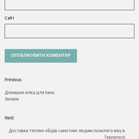
Сайт
Навігація
Previous
Previous
post:
записів
Домашня опіка для пана
Зіновія
Next
Next
post:
Доставка теплих обідів самотнім людям похилого віку в
Тернополі