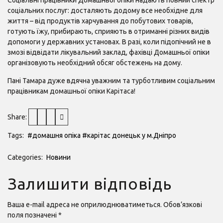
Соціальні працівники Домашньої опіки надають повний спектр
соціальних послуг: досталяють додому все необхідне для
життя – від продуктів харчування до побутових товарів,
готують їжу, прибирають, сприяють в отриманні різних видів
допомоги у державних установах. В разі, коли підопічний не в
змозі відвідати лікувальний заклад, фахівці Домашньої опіки
організовують необхідний обсяг обстежень на дому.
Пані Тамара дуже вдячна уважним та турботливим соціальним
працівникам домашньої опіки Карітаса!
Share:
Tags:
#домашня опіка
#карітас донецьк у м.Дніпро
Categories:
Новини
Залишити відповідь
Ваша e-mail адреса не оприлюднюватиметься.
Обов’язкові
поля позначені
*