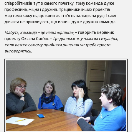
співробітників тут з самого початку, тому команда дуже
професійна, міцна і дружня. Працівники інших проектів
жартома кажуть, що вони як ті п’ять пальців на руці. І самі
дівчата не приховують, що вони – дуже дружна команда.
Мабуть, команда – це наша «фішка»,
– говорить керівник
проекту Оксана Сип’як. –
Це допомагає у важких ситуаціях,
коли важко самому прийняти рішення чи треба просто
виговоритись.