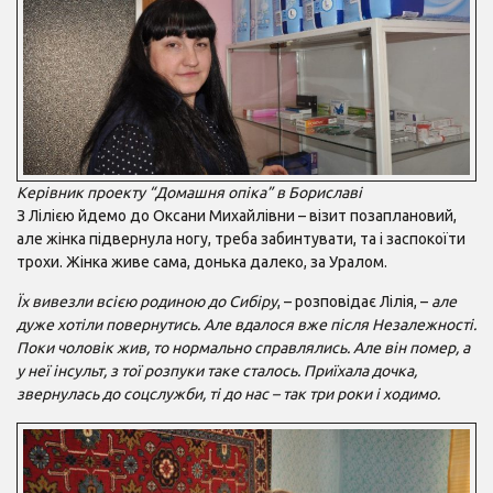
Керівник проекту “Домашня опіка” в Бориславі
З Лілією йдемо до Оксани Михайлівни – візит позаплановий,
але жінка підвернула ногу, треба забинтувати, та і заспокоїти
трохи. Жінка живе сама, донька далеко, за Уралом.
Їх вивезли всією родиною до Сибіру
, – розповідає Лілія, –
але
дуже хотіли повернутись. Але вдалося вже після Незалежності.
Поки чоловік жив, то нормально справлялись. Але він помер, а
у неї інсульт, з тої розпуки таке сталось. Приїхала дочка,
звернулась до соцслужби, ті до нас – так три роки і ходимо.