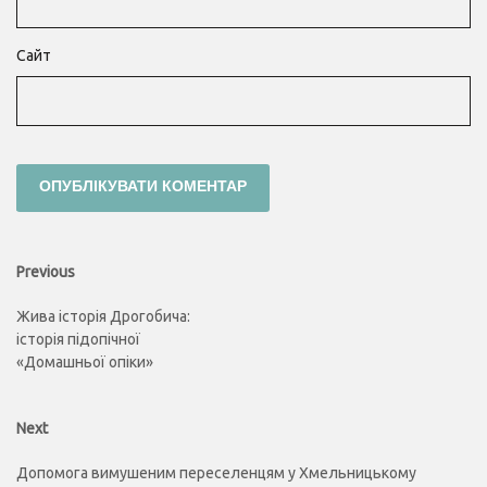
Сайт
Навігація
Previous
Previous
post:
записів
Жива історія Дрогобича:
історія підопічної
«Домашньої опіки»
Next
Next
post:
Допомога вимушеним переселенцям у Хмельницькому