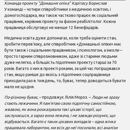
Команда проекту “Домашня опіка” Карітасу Борислав
У команді – чотири співробітники з медичною освітою, і
домогосподарка, яка також частково працює як соціальний
працівник, керівник проекту за фахом реабілітолог. Кожна
працівниця обслуговує не менше 12 бенефіціарів.
Медична освіта дуже допомагає, коли треба оцінити стан,
зробити перев’язку, але співробітник «Домашньої опіки» має
бути також і соціальним працівником, і психологом, а інколи –
просто гарним співрозмовником, адже зі старими людьми
дуже нелегко, а більшість підопічних проекту старші за 70
років. Багато з них в проекті роками, за цей час погіршувався
стан, якщо раніше до якоїсь з підопічних соцпрацівниця
приходила раз в тиждень, то, буває, тепер доводиться бувати
мало не щодня.
По-різному буває
, – продовжує Лілія Мороз. –
Люди не зразу
стають лежачими. Я пам’ятаю свою підопічну самостійною,
жвавою, як вона розказувала такі цікаві історії, що
заслухаєшся, а зараз вона лежача, і не завжди розуміє, що
відбувається. Багато є таких цікавих випадків – одна жінка
працювала лаборантом, ми всіх до неї посилали, всі аналізи