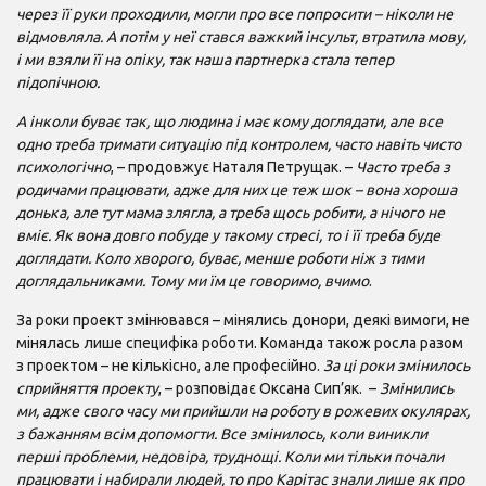
через її руки проходили, могли про все попросити – ніколи не
відмовляла. А потім у неї стався важкий інсульт, втратила мову,
і ми взяли її на опіку, так наша партнерка стала тепер
підопічною.
А інколи буває так, що людина і має кому доглядати, але все
одно треба тримати ситуацію під контролем, часто навіть чисто
психологічно
, – продовжує Наталя Петрущак. –
Часто треба з
родичами працювати, адже для них це теж шок – вона хороша
донька, але тут мама злягла, а треба щось робити, а нічого не
вміє. Як вона довго побуде у такому стресі, то і її треба буде
доглядати. Коло хворого, буває, менше роботи ніж з тими
доглядальниками. Тому ми їм це говоримо, вчимо
.
За роки проект змінювався – мінялись донори, деякі вимоги, не
мінялась лише специфіка роботи. Команда також росла разом
з проектом – не кількісно, але професійно.
За ці роки змінилось
сприйняття проекту
, – розповідає Оксана Сип’як. –
Змінились
ми, адже свого часу ми прийшли на роботу в рожевих окулярах,
з бажанням всім допомогти. Все змінилось, коли виникли
перші проблеми, недовіра, труднощі. Коли ми тільки почали
працювати і набирали людей, то про Карітас знали лише як про