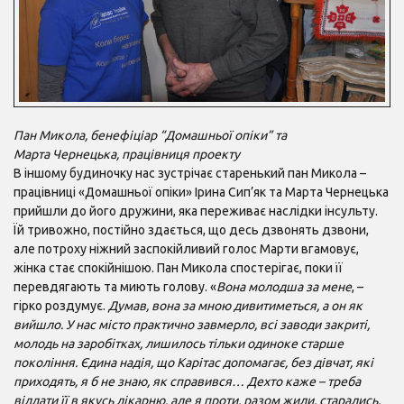
Пан Микола, бенефіціар “Домашньої опіки” та
Марта Чернецька, працівниця проекту
В іншому будиночку нас зустрічає старенький пан Микола –
працівниці «Домашньої опіки» Ірина Сип’як та Марта Чернецька
прийшли до його дружини, яка переживає наслідки інсульту.
Їй тривожно, постійно здається, що десь дзвонять дзвони,
але потроху ніжний заспокійливий голос Марти вгамовує,
жінка стає спокійнішою. Пан Микола спостерігає, поки її
перевдягають та миють голову. «
Вона молодша за мене
, –
гірко роздумує.
Думав, вона за мною дивитиметься, а он як
вийшло. У нас місто практично завмерло, всі заводи закриті,
молодь на заробітках, лишилось тільки одиноке старше
покоління. Єдина надія, що Карітас допомагає, без дівчат, які
приходять, я б не знаю, як справився… Дехто каже – треба
віддати її в якусь лікарню, але я проти, разом жили, старались,