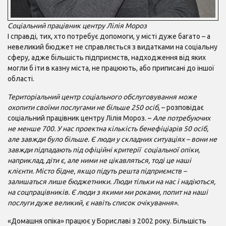
Соціальний працівник центру Лілія Мороз
І справді, тих, хто потребує допомоги, у місті дуже багато – а
невеликий бюджет не справляється з видатками на соціальну
сферу, адже більшість підприємств, надходження від яких
могли б іти в казну міста, не працюють, або приписані до іншої
області.
Територіальний центр соціального обслуговування може
охопити своїми послугами не більше 250 осіб
, – розповідає
соціальний працівник центру Лілія Мороз. –
Але потребуючих
не менше 700. У нас проектна кількість бенефіціарів 50 осіб,
але завжди було більше. Є люди у складних ситуаціях – вони не
завжди підпадають під офіційні критерії соціальної опіки,
наприклад, діти є, але ними не цікавляться, тоді це наші
клієнти. Місто бідне, якщо підуть решта підприємств –
залишаться лише бюджетники. Люди тільки на нас і надіються,
на соцпрацівників. Є люди з якими ми роками, попит на наші
послуги дуже великий, є навіть список очікування».
«Домашня опіка» працює у Бориславі з 2002 року. Більшість