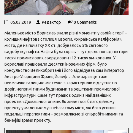
05.03.2019
Редактор
0 Comments
Маленьке місто Борислав знало різні моменти у своїй історії –
колишня нафтова столиця Європи, «Українська Каліфорнія»,
місто, де на початку ХХ ст. добувалось 5% світового
видобутку нафти. Нафта була скрізь – тут діяло понад півтори
тисячі промислових свердловин і 12 тисяч ям-копанок. У
Бориславі працювали десятки іноземних фірм, було
консульство Великобританії і його відвідував сам імператор
Австро-Угорщини Франц Йозеф… Але зараз це тихе
невеличке галицьке містечко з характерною відсутністю
доріг, непримітними будинками та рештками промислової
інфраструктури. Саме тут працює один з найдавніших
проектів «Домашньої опіки». Як живеться благодійному
проекту у маленькому і небагатому місті, які його успіхи і
подальші перспективи – розмовляємо зі співробітниками та
бенефіціарами проекту.