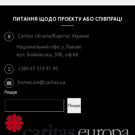
ПИТАННЯ ЩОДО ПРОЕКТУ АБО СПІВПРАЦІ
Caritas Ukraine/Карітас України
Національний офіс у Львові:
вул. Бойківська, 30Б, оф.68
+380 67 374 91 90
homecare@caritas.ua
Пошук
Пошук