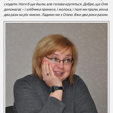
сходити. Ноги б ще йшли, але голова крутиться. Добре, що Оля
допомагає – і хлібчика принесе, і молока, і тюлі ми прали, вікна
два рази на рік миємо. Ладимо ми з Олею. Вже два роки разом.