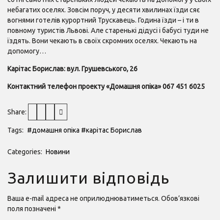
небагатих оселях. Зовсім поруч, у десяти хвилинах їзди сяє
вогнями готелів курортний Трускавець. Година їзди – і ти в
повному туристів Львові. Але старенькі дідусі і бабусі туди не
їздять. Вони чекають в своїх скромних оселях. Чекають на
допомогу…
Карітас Борислав: вул. Грушевського, 26
Контактний телефон проекту «Домашня опіка»
067 451 6025
Share:
Tags:
#домашня опіка
#карітас Борислав
Categories:
Новини
Залишити відповідь
Ваша e-mail адреса не оприлюднюватиметься.
Обов’язкові
поля позначені
*