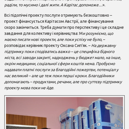
раділи, то мусимо і далі жити. А Карітас допоможе…
».
Всі підопічні проекту послуги отримують безкоштовно –
проект фінансується Карітасом Австрії, але фінансування
скоро закінчиться. Треба думати про перспективу і це складне
завдання для колективу і керівництва: М
и розуміємо, що
маємо писати нові проекти, але поки успіху не було
, –
розповідає керівник проекту Оксана Сип’як. –
На державну
підтримку поки сподіватись важко – це специфіка бідного
міста, всі заводи закриті, надходжень у бюджет мало, на інше,
окрім медицини, соціальної сфери коштів нема. Пробуємо
надавати платні послуги за благодійні пожертви, потенціал у
нас великий – але це теж поки перші кроки. Благодійники
допомагають – продуктами, речами, але про суттєву підтримку
проекту мова поки не йде
.