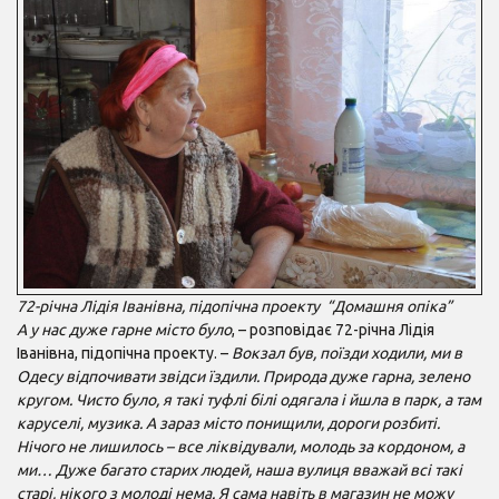
72-річна Лідія Іванівна, підопічна проекту “Домашня опіка”
А у нас дуже гарне місто було
, – розповідає 72-річна Лідія
Іванівна, підопічна проекту. –
Вокзал був, поїзди ходили, ми в
Одесу відпочивати звідси їздили. Природа дуже гарна, зелено
кругом. Чисто було, я такі туфлі білі одягала і йшла в парк, а там
каруселі, музика. А зараз місто понищили, дороги розбиті.
Нічого не лишилось – все ліквідували, молодь за кордоном, а
ми… Дуже багато старих людей, наша вулиця вважай всі такі
старі, нікого з молоді нема. Я сама навіть в магазин не можу