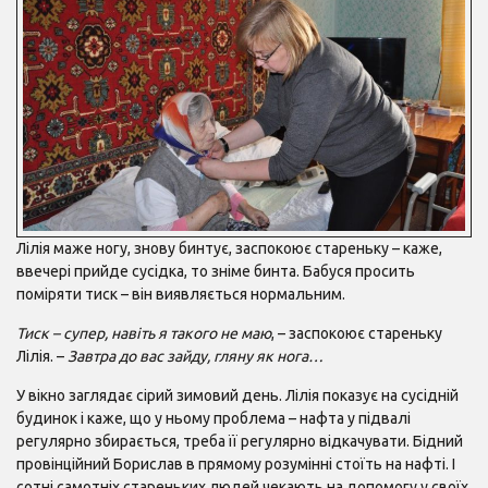
Лілія маже ногу, знову бинтує, заспокоює стареньку – каже,
ввечері прийде сусідка, то зніме бинта. Бабуся просить
поміряти тиск – він виявляється нормальним.
Тиск – супер, навіть я такого не маю
, – заспокоює стареньку
Лілія. –
Завтра до вас зайду, гляну як нога…
У вікно заглядає сірий зимовий день. Лілія показує на сусідній
будинок і каже, що у ньому проблема – нафта у підвалі
регулярно збирається, треба її регулярно відкачувати. Бідний
провінційний Борислав в прямому розумінні стоїть на нафті. І
сотні самотніх стареньких людей чекають на допомогу у своїх