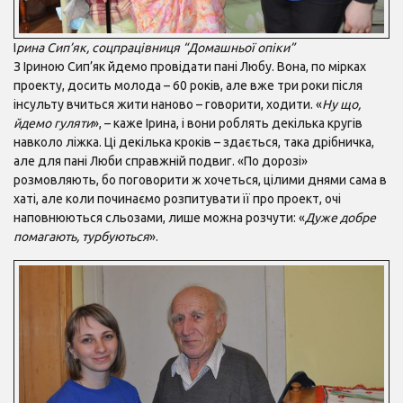
І
рина Сип’як, соцпрацівниця “Домашньої опіки”
З Іриною Сип’як йдемо провідати пані Любу. Вона, по мірках
проекту, досить молода – 60 років, але вже три роки після
інсульту вчиться жити наново – говорити, ходити. «
Ну що,
йдемо гуляти
», – каже Ірина, і вони роблять декілька кругів
навколо ліжка. Ці декілька кроків – здається, така дрібничка,
але для пані Люби справжній подвиг. «По дорозі»
розмовляють, бо поговорити ж хочеться, цілими днями сама в
хаті, але коли починаємо розпитувати її про проект, очі
наповнюються сльозами, лише можна розчути: «
Дуже добре
помагають, турбуються
».