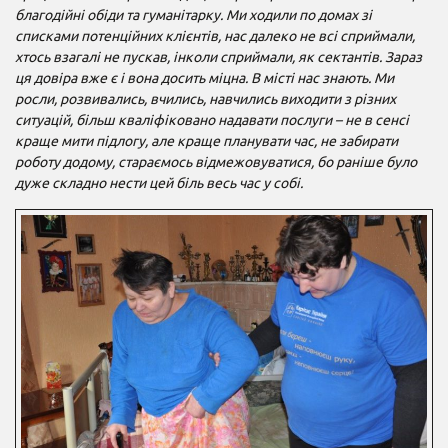
благодійні обіди та гуманітарку. Ми ходили по домах зі
списками потенційних клієнтів, нас далеко не всі сприймали,
хтось взагалі не пускав, інколи сприймали, як сектантів. Зараз
ця довіра вже є і вона досить міцна. В місті нас знають. Ми
росли, розвивались, вчились, навчились виходити з різних
ситуацій, більш кваліфіковано надавати послуги – не в сенсі
краще мити підлогу, але краще планувати час, не забирати
роботу додому, стараємось відмежовуватися, бо раніше було
дуже складно нести цей біль весь час у собі.