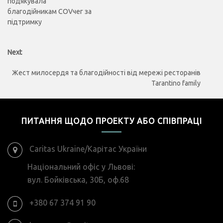
подякувала
благодійникам COVчег за
підтримку
Next
Next
post:
Жест милосердя та благодійності від мережі ресторанів
Tarantino family
ПИТАННЯ ЩОДО ПРОЕКТУ АБО СПІВПРАЦІ
Caritas Ukraine/Карітас України
Національний офіс у Львові:
вул. Бойківська, 30Б, оф.68
+380 67 374 91 90