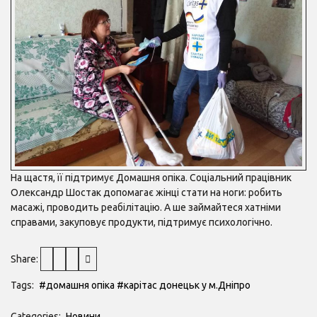
На щастя, її підтримує Домашня опіка. Соціальний працівник
Олександр Шостак допомагає жінці стати на ноги: робить
масажі, проводить реабілітацію. А ше займайтеся хатніми
справами, закуповує продукти, підтримує психологічно.
Share:
Tags:
#домашня опіка
#карітас донецьк у м.Дніпро
Categories:
Новини