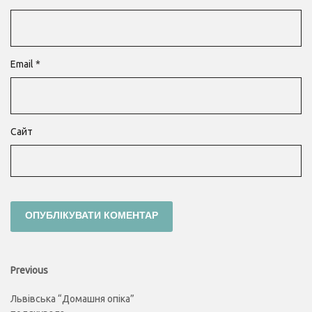
Email
*
Сайт
Навігація
Previous
Previous
post:
записів
Львівська “Домашня опіка”