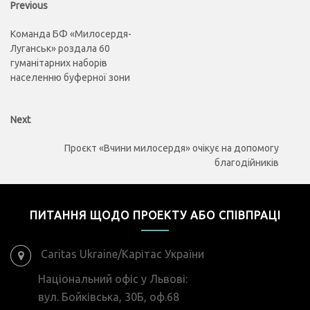
Previous
Previous
post:
записів
Команда БФ «Милосердя-
Луганськ» роздала 60
гуманітарних наборів
населенню буферної зони
Next
Next
post:
Проєкт «Вчини милосердя» очікує на допомогу
благодійників
ПИТАННЯ ЩОДО ПРОЕКТУ АБО СПІВПРАЦІ
Caritas Ukraine/Карітас України
Національний офіс у Львові:
вул. Бойківська, 30Б, оф.68