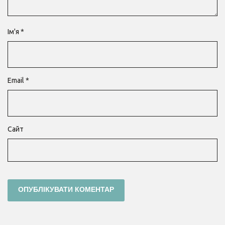
Ім'я
*
Email
*
Сайт
Навігація