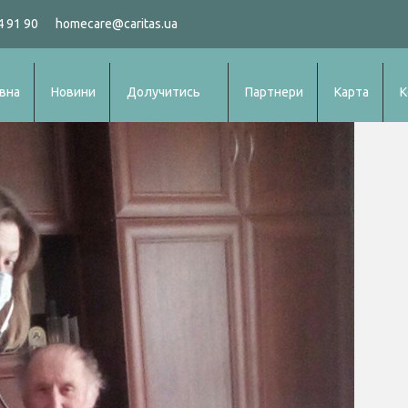
4 91 90
homecare@caritas.ua
вна
Новини
Долучитись
Партнери
Карта
К