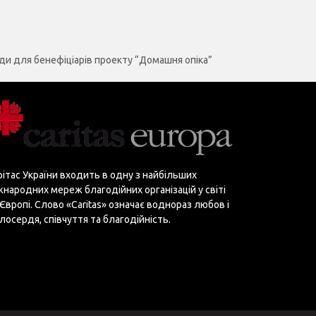
ди для бенефіціарів проекту “Домашня опіка”
рітас України входить в одну з найбільших
жнародних мереж благодійних організацій у світі
 Європі. Слово «Сaritas» означає воднораз любов і
лосердя, співчуття та благодійність.