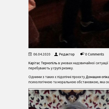
06.04.2020
Редактор
0 Comments
Карітас Тернопіль
в умовах надзвичайної ситуаці
перебувають у групі ризику.
Одними з таких є підопічні проєкту
Домашня опік
психологічною та моральною обстановкою, яка скл