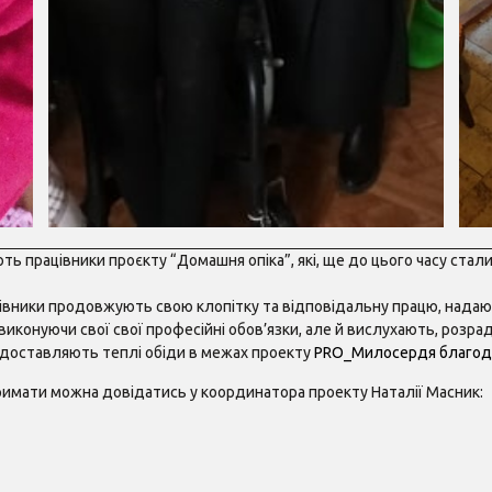
ь працівники проєкту “Домашня опіка”, які, ще до цього часу ста
вники продовжують свою клопітку та відповідальну працю, надаю
ки виконуючи свої свої професійні обов’язки, але й вислухають, роз
доставляють теплі обіди в межах проекту
PRO_Милосердя благод
тримати можна довідатись у координатора проекту Наталії Масник: