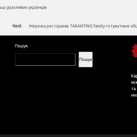
льш уразливих українців
Next
Next
Мережа ресторанів TARANTINO family готуватиме обі
post:
Пошук
Пошук
Ка
мі
та
ми