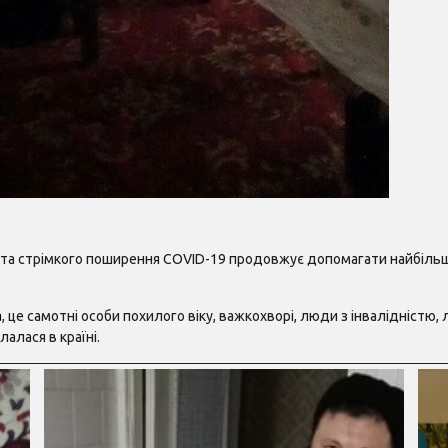
ї та стрімкого поширення COVID-19 продовжує допомагати найбіль
а
, це самотні особи похилого віку, важкохворі, люди з інвалідністю
алася в країні.