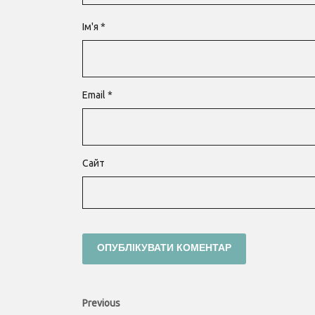
Ім'я
*
Email
*
Сайт
Навігація
Previous
Previous