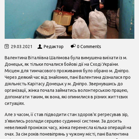
29.03.2021
Редактор
0 Comments
Валентина Віталіївна Шалімова була вимушена виїхати із м.
Донецьк, як тільки почалися бойові дії на Сході України.
Місцем для тимчасового проживання було обрано м. Дніпро.
Через деякий час від знайомих, пані Валентина дізналася про
діяльність Карітасу Донецьк у м. Дніпро. Звернувшись до
організації, жінка почала займатись волонтерською працею,
допомагати таким, як вона, які опинилися в різних життєвих
ситуаціях.
Але з часом, її став підводити стан здоров’я: регресував зір,
з’явились розлади серцево судинної системи. За досить
невеликий проміжок часу, жінка перенесла кілька операцій на
очах. За сім років поневіпрянь у чужому місті, пані Валентина