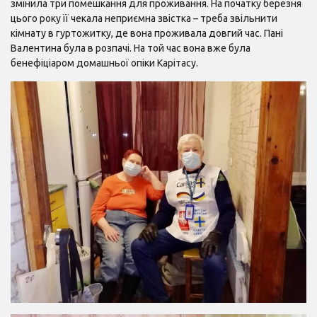
змінила три помешкання для проживання. На початку березня
цього року її чекала неприємна звістка – треба звільнити
кімнату в гуртожитку, де вона проживала довгий час. Пані
Валентина була в розпачі. На той час вона вже була
бенефіціаром домашньої опіки Карітасу.