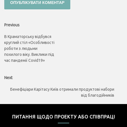
Навігація
Previous
Previous
post:
записів
В Краматорську відбувся
круглий стіл «Особливості
роботи з людьми
похилого віку. Виклики під
час пандемії Covid19»
Next
Next
post:
Бенефіціари Карітасу Київ отримали продуктові набори
від благодійників
ПИТАННЯ ЩОДО ПРОЕКТУ АБО СПІВПРАЦІ