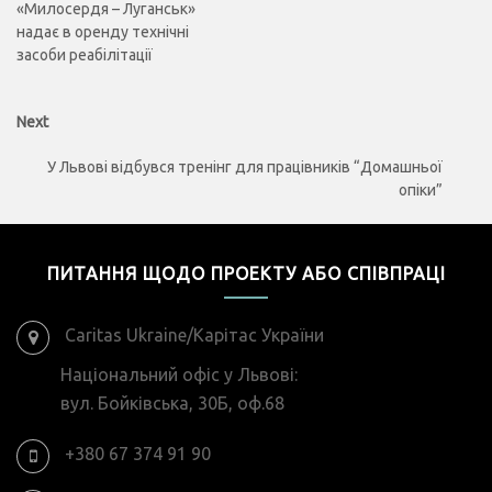
«Милосердя – Луганськ»
надає в оренду технічні
засоби реабілітації
Next
Next
post:
У Львові відбувся тренінг для працівників “Домашньої
опіки”
ПИТАННЯ ЩОДО ПРОЕКТУ АБО СПІВПРАЦІ
Caritas Ukraine/Карітас України
Національний офіс у Львові:
вул. Бойківська, 30Б, оф.68
+380 67 374 91 90