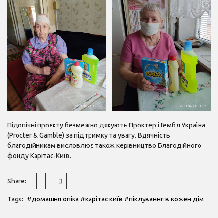
Підопічні проєкту безмежно дякують Проктер і Гембл Україна
(Procter & Gamble) за підтримку та увагу. Вдячність
благодійникам висловлює також керівництво Благодійного
фонду Карітас-Київ.
Share:
Tags:
#домашня опіка
#карітас київ
#піклування в кожен дім