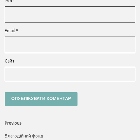
Ім'я
*
Email
*
Сайт
Навігація
Previous
Previous
post:
записів
Благодійний фонд