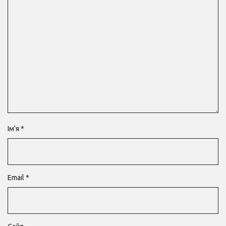
Ім'я
*
Email
*