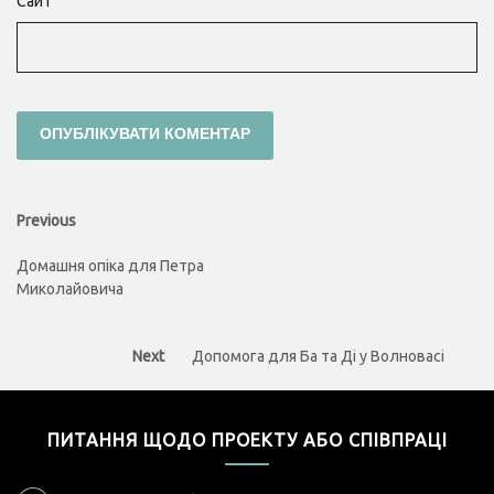
Сайт
Навігація
Previous
Previous
post:
записів
Домашня опіка для Петра
Миколайовича
Next
Next
Допомога для Ба та Ді у Волновасі
post:
ПИТАННЯ ЩОДО ПРОЕКТУ АБО СПІВПРАЦІ