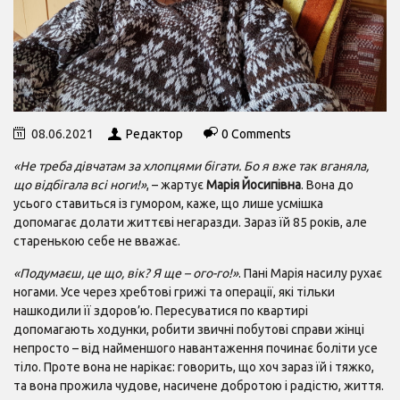
08.06.2021
Редактор
0 Comments
«Не треба дівчатам за хлопцями бігати. Бо я вже так вганяла,
що відбігала всі ноги!»
, – жартує
Марія Йосипівна
. Вона до
усього ставиться із гумором, каже, що лише усмішка
допомагає долати життєві негаразди. Зараз їй 85 років, але
старенькою себе не вважає.
«Подумаєш, це що, вік? Я ще – ого-го!»
. Пані Марія насилу рухає
ногами. Усе через хребтові грижі та операції, які тільки
нашкодили її здоров’ю. Пересуватися по квартирі
допомагають ходунки, робити звичні побутові справи жінці
непросто – від найменшого навантаження починає боліти усе
тіло. Проте вона не нарікає: говорить, що хоч зараз їй і тяжко,
та вона прожила чудове, насичене добротою і радістю, життя.