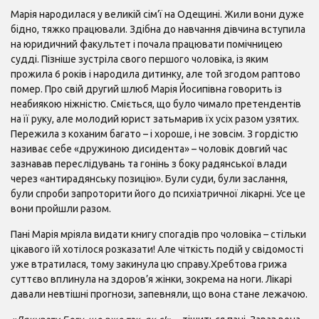
Марія народилася у великій сім’ї на Одещині. Жили вони дуже
бідно, тяжко працювали. Здібна до навчання дівчина вступила
на юридичний факультет і почала працювати помічницею
судді. Пізніше зустріла свого першого чоловіка, із яким
прожила 6 років і народила дитинку, але той згодом раптово
помер. Про свій другий шлюб Марія Йосипівна говорить із
неабиякою ніжністю. Сміється, що було чимало претендентів
на її руку, але молодий юрист затьмарив їх усіх разом узятих.
Пережила з коханим багато – і хороше, і не зовсім. З гордістю
називає себе «дружиною дисидента» – чоловік довгий час
зазнавав переслідувань та гонінь з боку радянської влади
через «антирадянську позицію». Були суди, були заслання,
були спроби запроторити його до психіатричної лікарні. Усе це
вони пройшли разом.
Пані Марія мріяла видати книгу спогадів про чоловіка – стільки
цікавого їй хотілося розказати! Але чіткість подій у свідомості
уже втратилася, тому закинула цю справу.Хребтова грижа
суттєво вплинула на здоров’я жінки, зокрема на ноги. Лікарі
давали невтішні прогнози, запевняли, що вона стане лежачою.