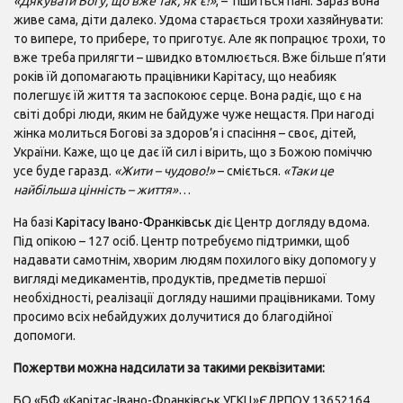
«Дякувати Богу, що вже так, як є!»
, – тішиться пані. Зараз вона
живе сама, діти далеко. Удома старається трохи хазяйнувати:
то випере, то прибере, то приготує. Але як попрацює трохи, то
вже треба прилягти – швидко втомлюється. Вже більше п’яти
років їй допомагають працівники Карітасу, що неабияк
полегшує їй життя та заспокоює серце. Вона радіє, що є на
світі добрі люди, яким не байдуже чуже нещастя. При нагоді
жінка молиться Богові за здоров’я і спасіння – своє, дітей,
України. Каже, що це дає їй сил і вірить, що з Божою поміччю
усе буде гаразд.
«Жити – чудово!»
– сміється.
«Таки це
найбільша цінність – життя»
…
На базі
Карітасу Івано-Франківськ
діє Центр догляду вдома.
Під опікою – 127 осіб. Центр потребуємо підтримки, щоб
надавати самотнім, хворим людям похилого віку допомогу у
вигляді медикаментів, продуктів, предметів першої
необхідності, реалізації догляду нашими працівниками. Тому
просимо всіх небайдужих долучитися до благодійної
допомоги.
Пожертви можна надсилати за такими реквізитами:
БО «БФ «Карітас-Івано-Франківськ УГКЦ»ЄДРПОУ 13652164