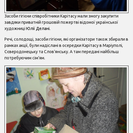
Засоби гігієни співробітники Карітасу мали змогу закупити
завдяки приватній грошовій пожертві відомої української
художниці
Юлії Делані.
Речі, солодощі, засоби гігієни, які організатори також збирали в
рамках акції, були надіслані в осередки Карітасу в Маріуполі,
Сєверодонецьку та Слов’янську. А там передані найбільш
потребуючим сім’ям.