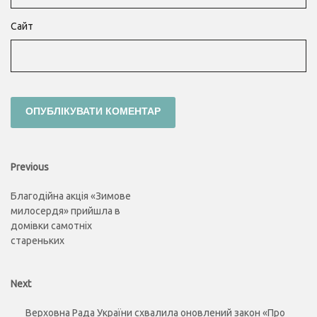
Сайт
Навігація
Previous
Previous
post:
записів
Благодійна акція «Зимове
милосердя» прийшла в
домівки самотніх
стареньких
Next
Next
post:
Верховна Рада України схвалила оновлений закон «Про