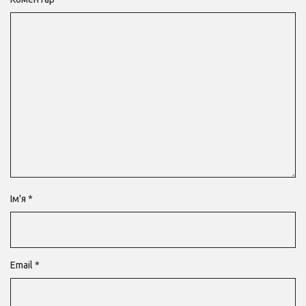
Ім'я
*
Email
*