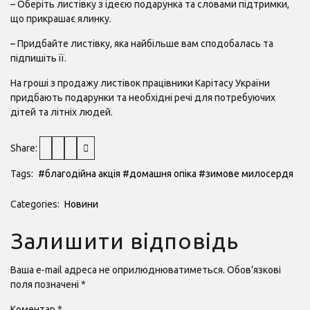
– Оберіть листівку з ідеєю подарунка та словами підтримки,
що прикрашає ялинку.
– Придбайте листівку, яка найбільше вам сподобалась та
підпишіть її.
На гроші з продажу листівок працівники Карітасу України
придбають подарунки та необхідні речі для потребуючих
дітей та літніх людей.
Share:
Tags:
#благодійна акція
#домашня опіка
#зимове милосердя
Categories:
Новини
Залишити відповідь
Ваша e-mail адреса не оприлюднюватиметься.
Обов’язкові
поля позначені
*
Коментар
*