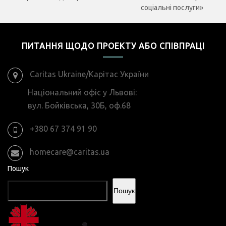
соціальні послуги»
ПИТАННЯ ЩОДО ПРОЕКТУ АБО СПІВПРАЦІ
Caritas Ukraine/Карітас України
Національний офіс у Львові:
вул. Бойківська, 30Б, оф.68
+380 67 374 91 90
homecare@caritas.ua
Пошук
Пошук