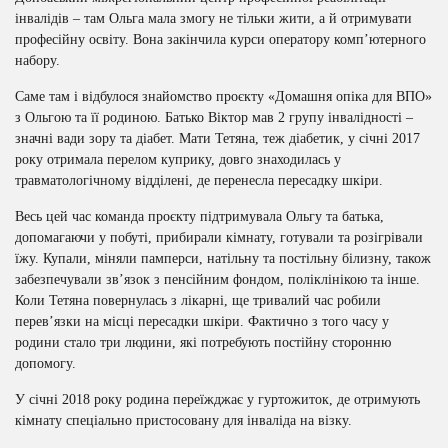
інвалідів – там Ольга мала змогу не тільки жити, а й отримувати
професійну освіту. Вона закінчила курси оператору комп’ютерного
набору.
Саме там і відбулося знайомство проєкту «Домашня опіка для ВПО»
з Ольгою та її родиною. Батько Віктор мав 2 групу інвалідності –
значні вади зору та діабет. Мати Тетяна, теж діабетик, у січні 2017
року отримала перелом куприку, довго знаходилась у
травматологічному відділені, де перенесла пересадку шкіри.
Весь цей час команда проєкту підтримувала Ольгу та батька,
допомагаючи у побуті, прибирали кімнату, готували та розігрівали
їжу. Купали, міняли памперси, натільну та постільну білизну, також
забезпечували зв’язок з пенсійним фондом, поліклінікою та інше.
Коли Тетяна повернулась з лікарні, ще тривалий час робили
перев’язки на місці пересадки шкіри. Фактично з того часу у
родини стало три людини, які потребують постійну сторонню
допомогу.
У січні 2018 року родина переїжджає у гуртожиток, де отримують
кімнату спеціально пристосовану для інваліда на візку.