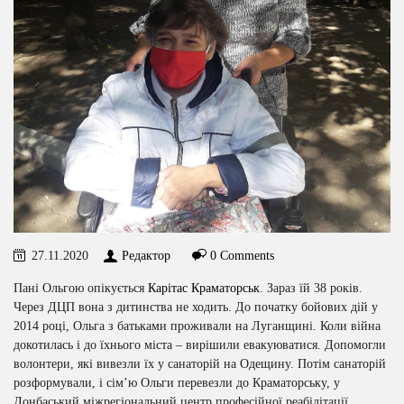
27.11.2020
Редактор
0 Comments
Пані Ольгою опікується
Карітас Краматорськ
. Зараз їй 38 років.
Через ДЦП вона з дитинства не ходить. До початку бойових дій у
2014 році, Ольга з батьками проживали на Луганщині. Коли війна
докотилась і до їхнього міста – вирішили евакуюватися. Допомогли
волонтери, які вивезли їх у санаторій на Одещину. Потім санаторій
розформували, і сім’ю Ольги перевезли до Краматорську, у
Донбаський міжрегіональний центр професійної реабілітації