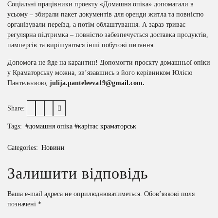
Соціальні працівники проекту «Домашня опіка» допомагали в
усьому – збирали пакет документів для оренди житла та повністю
організували переїзд, а потім облаштування. А зараз триває
регулярна підтримка – повністю забезпечується доставка продуктів,
памперсів та вирішуються інші побутові питання.
Допомога не йде на карантин! Допомогти проєкту домашньої опіки
у Краматорську можна, зв’язавшись з його керівником Юлією
Пантелєєвою,
julija.panteleeva19@gmail.com.
Share:
Tags:
#домашня опіка
#карітас краматорськ
Categories:
Новини
Залишити відповідь
Ваша e-mail адреса не оприлюднюватиметься.
Обов’язкові поля
позначені
*