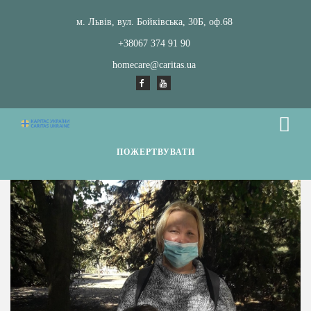
м. Львів, вул. Бойківська, 30Б, оф.68
+38067 374 91 90
homecare@caritas.ua
ПОЖЕРТВУВАТИ