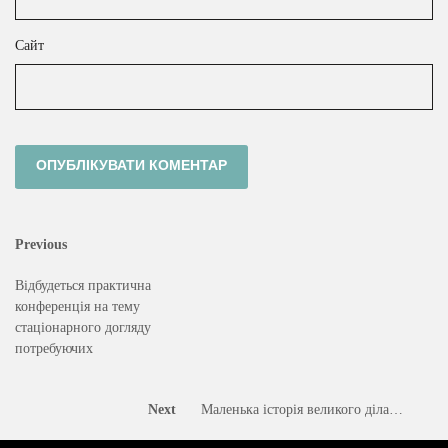
Сайт
Навігація
Previous
Previous
post:
записів
Відбудеться практична
конференція на тему
стаціонарного догляду
потребуючих
Next
Next
Маленька історія великого діла…
post: