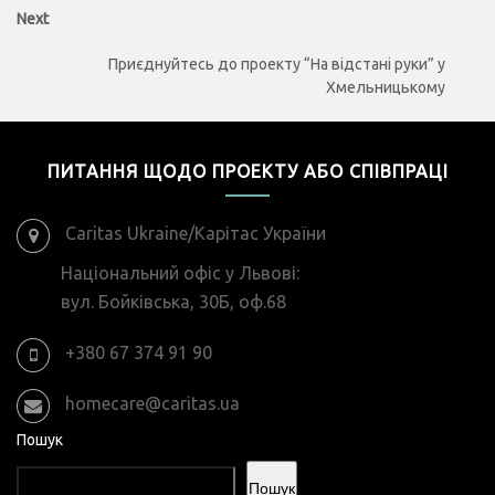
Next
Next
post:
Приєднуйтесь до проекту “На відстані руки” у
Хмельницькому
ПИТАННЯ ЩОДО ПРОЕКТУ АБО СПІВПРАЦІ
Caritas Ukraine/Карітас України
Національний офіс у Львові:
вул. Бойківська, 30Б, оф.68
+380 67 374 91 90
homecare@caritas.ua
Пошук
Пошук