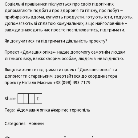
Соціальні працівники піклуються про своїх підопічних,
допомагають подбати про здоров’я та гігієну, про побут –
прибирають вдома, купують продукти, готують їсти, годують.
Допомагають зі сплатою комунальних, а що найголовніше –
завжди знаходять час просто поспілкуватись, підтримати.
Як долучитися та підтримати діяльність проекту?
Проект «Домашня опіка»- надає допомогу самотнім людям
літнього віку, важкохворим особам, людям з інвалідністю.
Якщо ви хочете підтримати проект “Домашня опіка” та
допомогти стареньким, звертайтеся до координатора
проєкту Наталії Масник +38 (098) 493 7179
Share:
Tags:
#домашня опіка
#карітас тернопіль
Categories:
Новини