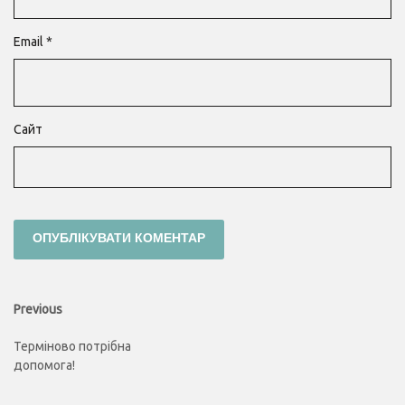
Email
*
Сайт
Навігація
Previous
Previous
post:
записів
Терміново потрібна
допомога!