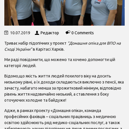
10.07.2019
Редактор
0 Comments
Триває набір підопічних у проект
“Домашня опіка для ВПО на
Сході України”
в Карітасі Харків.
Ми раді повідомити, що можемо та хочемо допомогти цій
категорії людей.
Відомо,що якість життя людей похилого віку на досить
низькому рівні, а їх доходи складаються виключно з пенсії, яка
зачасту, набагато менша за прожитковий мінімум, відповідно
рівень життя надзвичайно низький, а ставлення з боку
оточуючих холодне та байдуже!
Адже, в рамках проекту «Домашня опіка», команда
професійних фахівців – соціальних працівниць з медичною
освітою здійснюють ряд медико-соціальних послуг, а також
забезпечують наших підопічних не лише даними послугами, а