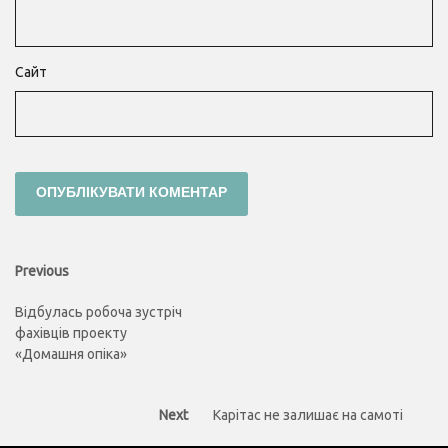
Сайт
Навігація
Previous
Previous
post:
записів
Відбулась робоча зустріч
фахівців проекту
«Домашня опіка»
Next
Next
Карітас не залишає на самоті
post: