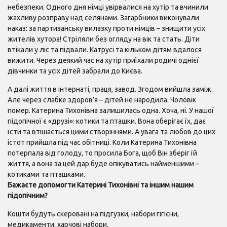
небезпеки. Одного дня німці увірвалися на хутір та вчинили
жахливу розправу над селянами. Загарбники виконували
наказ: за партизанську вилазку проти німців – знищити усіх
жителів хутора! Стріляли без огляду на вік та стать. Діти
втікали у ліс та підвали. Катрусі та кільком дітям вдалося
вижити. Через деякий час на хутір приїхали родичі однієї
дівчинки та усіх дітей забрали до Києва.
А далі життя в інтернаті, праця, завод. Згодом вийшла заміж.
Але через слабке здоров’я – дітей не народила. Чоловік
помер. Катерина Тихонівна залишилась одна. Хоча, ні. У нашої
підопічної є «друзі»: котики та пташки. Вона оберігає їх, дає
їсти та втішається цими створіннями. А увага та любов до цих
істот прийшла під час обітниці. Коли Катерина Тихонівна
потерпала від голоду, то просила Бога, щоб Він зберіг їй
життя, а вона за цей дар буде опікуватись найменшими –
котиками та пташками.
Бажаєте допомогти Катерині Тихонівні та іншим нашим
підопічним?
Кошти будуть скеровані на підгузки, набори гігієни,
медикаменти, харчові набори.