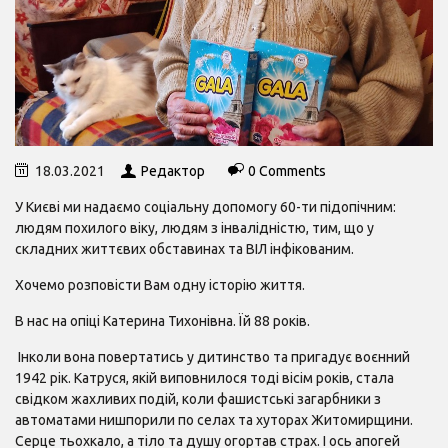
18.03.2021
Редактор
0 Comments
У Києві ми надаємо соціальну допомогу 60-ти підопічним:
людям похилого віку, людям з інвалідністю, тим, що у
складних життєвих обставинах та ВІЛ інфікованим.
Хочемо розповісти Вам одну історію життя.
В нас на опіці Катерина Тихонівна. Їй 88 років.
Інколи вона повертатись у дитинство та пригадує воєнний
1942 рік. Катруся, якій виповнилося тоді вісім років, стала
свідком жахливих подій, коли фашистські загарбники з
автоматами нишпорили по селах та хуторах Житомирщини.
Серце тьохкало, а тіло та душу огортав страх. І ось апогей