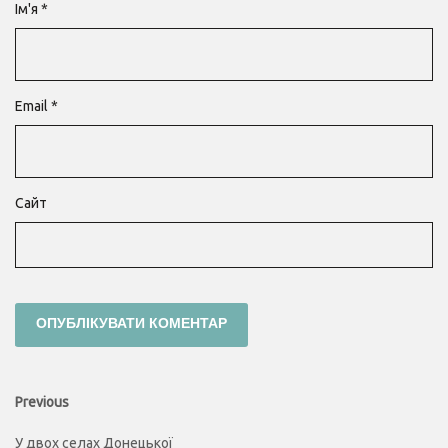
Ім'я
*
Email
*
Сайт
Навігація
Previous
Previous
post:
записів
У двох селах Донецької