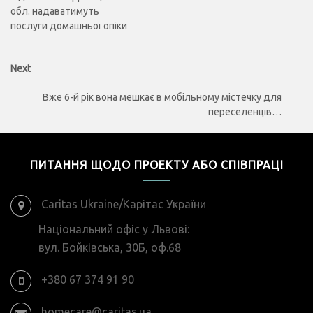
обл. надаватимуть
послуги домашньої опіки
Next
Next
post:
Вже 6-й рік вона мешкає в мобільному містечку для
переселенців…
ПИТАННЯ ЩОДО ПРОЕКТУ АБО СПІВПРАЦІ
Caritas Ukraine/Карітас України
Національний офіс у Львові:
вул. Бойківська, 30Б, оф.68
+380 67 374 91 90
homecare@caritas.ua