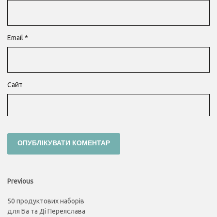
Email
*
Сайт
Навігація
Previous
Previous
post:
записів
50 продуктових наборів
для Ба та Ді Переяслава