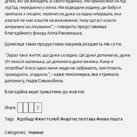
дітей, які не виходять зі свого будинку. Ми приносимо їм під
під’їзд, передаємо у вікна. Ми відвідали родину, де бабуся
приїхала з лікарні, перенесла дуже складну операцію, яка
взагалі не має коштів на виживання, тому що всі кошти
витрачені на лікування”,
– говорить представниця
благодійного фонду Алла Раковецька
.
Щомісяця таких продуктових пакунків роздають пів сотні.
“Зараз таке життя, що дуже складно. Це дуже допомагає, дуже.
От пенсія маленька, ця допомога дуже велика. Кому я
потрібна? А все одно мене люди не забувають, пам’ятають,
провідують, згадують”,
– каже пенсіонерка, яка отримала
допомогу, Надія Сивокобила.
Благодійна акція триватиме до жовтня.
Share:
Tags:
#добаді
#життєлюб
#карітас полтава
#нова пошта
Categories:
Новини