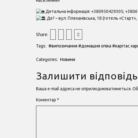
населення»
Детальна інформація: +380950429305; +3806
Де? – вул. Плеханівська, 18 (готель «Старт»,
Share:
Tags:
#випозичання
#домашня опіка
#карітас хар
Categories:
Новини
Залишити відповідь
Ваша e-mail адреса не оприлюднюватиметься.
Об
Коментар
*