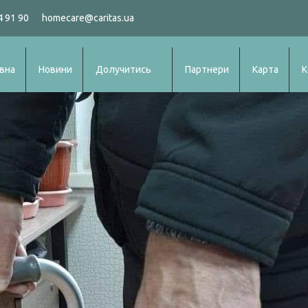
4 91 90
homecare@caritas.ua
вна
Новини
Долучитись
Партнери
Карта
К