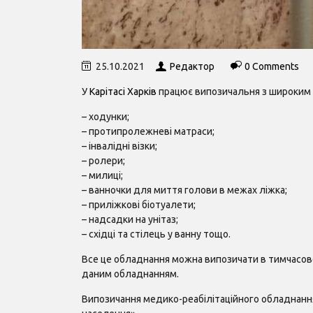
25.10.2021
Редактор
0 Comments
У
Карітасі Харків
працює випозичальня з широким 
– ходунки;
– протипролежневі матраси;
– інвалідні візки;
– ролери;
– милиці;
– ванночки для миття голови в межах ліжка;
– приліжкові біотуалети;
– надсадки на унітаз;
– східці та стілець у ванну тощо.
Все це обладнання можна випозичати в тимчасове
даним обладнанням.
Випозичання медико-реабілітаційного обладнанн