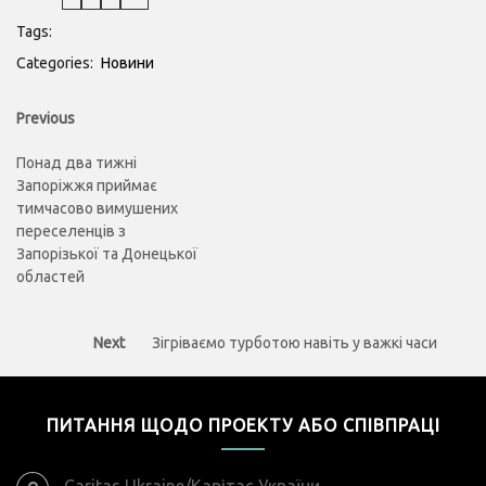
Tags:
Categories:
Новини
Навігація
Previous
Previous
post:
записів
Понад два тижні
Запоріжжя приймає
тимчасово вимушених
переселенців з
Запорізької та Донецької
областей
Next
Next
Зігріваємо турботою навіть у важкі часи
post:
ПИТАННЯ ЩОДО ПРОЕКТУ АБО СПІВПРАЦІ
Caritas Ukraine/Карітас України