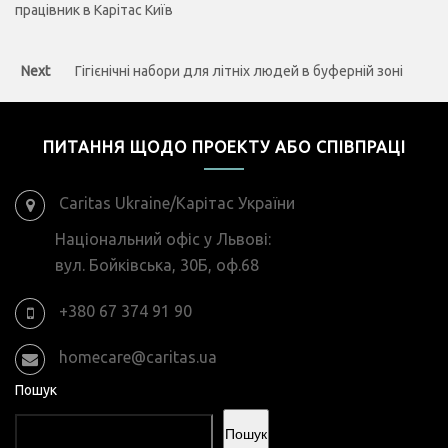
працівник в Карітас Київ
Next
Next
Гігієнічні набори для літніх людей в буферній зоні
post:
ПИТАННЯ ЩОДО ПРОЕКТУ АБО СПІВПРАЦІ
Caritas Ukraine/Карітас України
Національний офіс у Львові:
вул. Бойківська, 30Б, оф.68
+380 67 374 91 90
homecare@caritas.ua
Пошук
Пошук