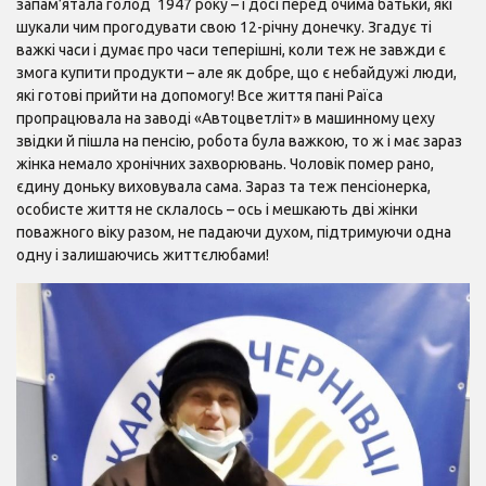
запам’ятала голод 1947 року – і досі перед очима батьки, які
шукали чим прогодувати свою 12-річну донечку. Згадує ті
важкі часи і думає про часи теперішні, коли теж не завжди є
змога купити продукти – але як добре, що є небайдужі люди,
які готові прийти на допомогу! Все життя пані Раїса
пропрацювала на заводі «Автоцветліт» в машинному цеху
звідки й пішла на пенсію, робота була важкою, то ж і має зараз
жінка немало хронічних захворювань. Чоловік помер рано,
єдину доньку виховувала сама. Зараз та теж пенсіонерка,
особисте життя не склалось – ось і мешкають дві жінки
поважного віку разом, не падаючи духом, підтримуючи одна
одну і залишаючись життєлюбами!