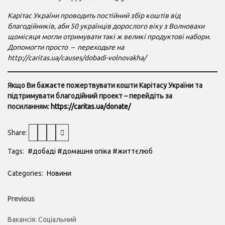
Карітас України проводить постійний збір коштів від
благодійників, аби 50 українців дорослого віку з Волновахи
щомісяця могли отримувати такі ж великі продуктові набори.
Допомогти просто – переходьте на
http://caritas.ua/causes/dobadi-volnovakha/
Якщо Ви бажаєте пожертвувати кошти Карітасу України та
підтримувати благодійний проект – перейдіть за
посиланням:
https://caritas.ua/donate/
Share:
Tags:
#добаді
#домашня опіка
#життєлюб
Categories:
Новини
Навігація
Previous
Previous
post:
записів
Вакансія: Соціальний