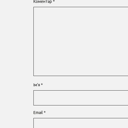
Коментар
*
Ім'я
*
Email
*