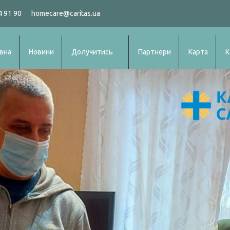
4 91 90
homecare@caritas.ua
вна
Новини
Долучитись
Партнери
Карта
К