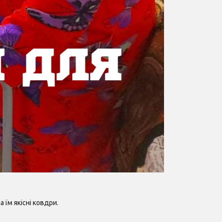
 їм якісні ковдри.