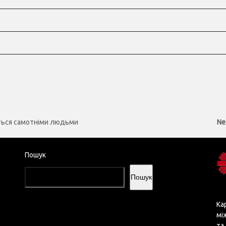
Ne
ються самотніми людьми
Ne
pos
Пошук
Пошук
Ка
мі
та