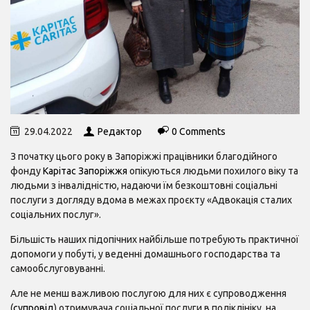
29.04.2022
Редактор
0 Comments
З початку цього року в Запоріжжі працівники благодійного
фонду
Карітас Запоріжжя
опікуються людьми похилого віку та
людьми з інвалідністю, надаючи їм безкоштовні соціальні
послуги з догляду вдома в межах проєкту «Адвокація сталих
соціальних послуг».
Більшість наших підопічних найбільше потребують практичної
допомоги у побуті, у веденні домашнього господарства та
самообслуговуванні.
Але не менш важливою послугою для них є супроводження
(
супровід
) отримувача соціальної послуги в поліклініку, на