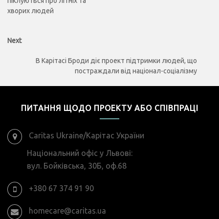
піклуються про літніх та
хворих людей
Next
Next
post:
В Карітасі Броди діє проект підтримки людей, що
постраждали від націонал-соціалізму
ПИТАННЯ ЩОДО ПРОЕКТУ АБО СПІВПРАЦІ
Caritas Ukraine/Карітас України
Національний офіс у Львові:
вул. Бойківська, 30Б, оф.68
+380 67 374 91 90
homecare@caritas.ua