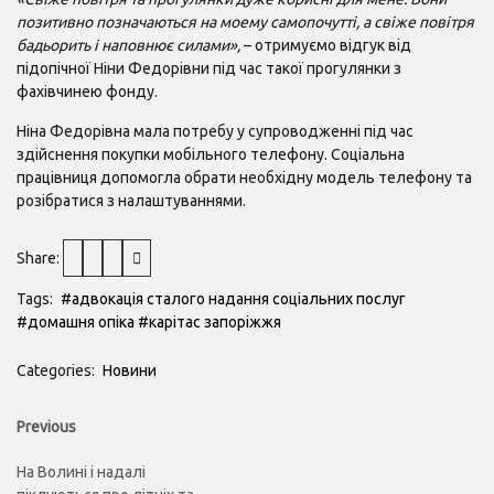
позитивно позначаються на моему самопочутті, а свіже повітря
бадьорить і наповнює силами»,
– отримуємо відгук від
підопічної Ніни Федорівни під час такої прогулянки з
фахівчинею фонду.
Ніна Федорівна мала потребу у супроводженні під час
здійснення покупки мобільного телефону. Соціальна
працівниця допомогла обрати необхідну модель телефону та
розібратися з налаштуваннями.
Share:
Tags:
#адвокація сталого надання соціальних послуг
#домашня опіка
#карітас запоріжжя
Categories:
Новини
Навігація
Previous
Previous
post:
записів
На Волині і надалі