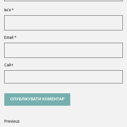
Ім'я
*
Email
*
Сайт
Навігація
Previous
Previous
post: