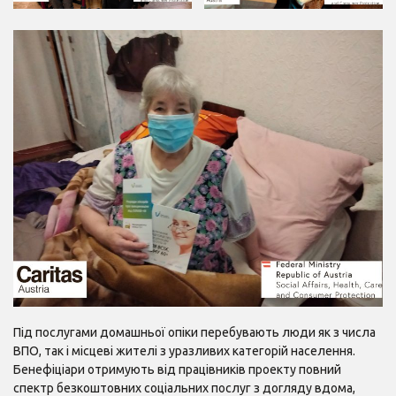
Під послугами домашньої опіки перебувають люди як з числа
ВПО, так і місцеві жителі з уразливих категорій населення.
Бенефіціари отримують від працівників проекту повний
спектр безкоштовних соціальних послуг з догляду вдома,