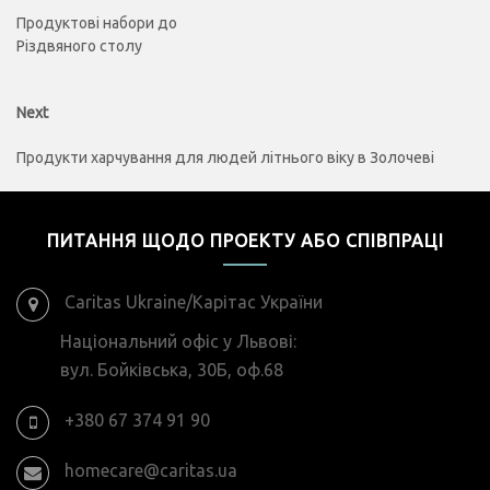
записів
Продуктові набори до
Різдвяного столу
Next
Next
post:
Продукти харчування для людей літнього віку в Золочеві
ПИТАННЯ ЩОДО ПРОЕКТУ АБО СПІВПРАЦІ
Caritas Ukraine/Карітас України
Національний офіс у Львові:
вул. Бойківська, 30Б, оф.68
+380 67 374 91 90
homecare@caritas.ua