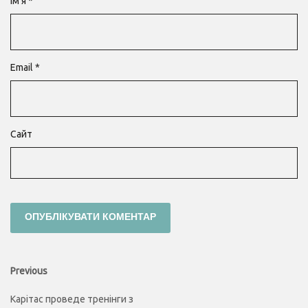
Ім'я
*
Email
*
Сайт
Навігація
Previous
Previous
post:
записів
Карітас проведе тренінги з