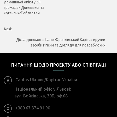
домашньої опіки у 20
громадах Донецької та
Луганської областей
Next
Next
post:
Дієва допомога: Івано-Франківський Карітас вручив
засоби гігієни та догляду для потребуючих
ПИТАННЯ ЩОДО ПРОЕКТУ АБО СПІВПРАЦІ
Caritas Ukraine/Карітас України
Національний офіс у Львові:
вул. Бойківська, 30Б, оф.68
+380 67 374 91 90