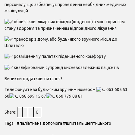
персоналу, що забезпечує проведення необхідних медичних
маніпуляцій
обов’язкові лікарські обходи (щоденно) з моніторингом
стану здоров’я та призначенням відповідного лікування
трансфер з дому, або будь- якого зручного місця до
Шпиталю
розміщення у палатах підвищеного комфорту
кваліфікований супровід кисневозалежних пацієнтів
Виникли додаткові питання?
Телефонуйте за будь-яким зручним номером:
063 605 53
66
068 699 15 67
066 779 08 81
Share:
Tags:
#паліативна допомога
#шпиталь шептицького