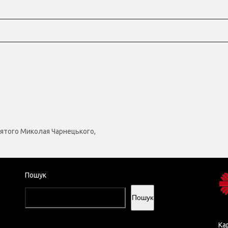
вятого Миколая Чарнецького,
Пошук
Пошук
Ка