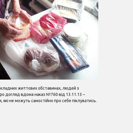
 cкладних життєвих обставинах, людей з
о догляд вдома наказ №760 від 13.11.13 –
 які не можуть самостійно про себе піклуватись.