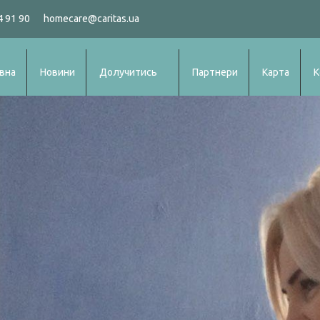
4 91 90
homecare@caritas.ua
вна
Новини
Долучитись
Партнери
Карта
К