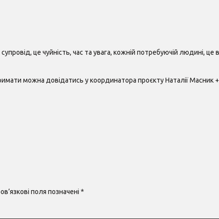
супровід, це чуйність, час та увага, кожній потребуючій людині, це 
тримати можна довідатись у координатора проєкту Наталії Масник +
ов’язкові поля позначені
*