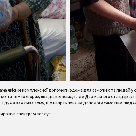
грама якісної комплексної допомоги вдома для самотніх та людей у
х та тяжкохворих, яка діє відповідно до Державного стандарту пр
а, є дужа важлива тому, що направлена на допомогу самотнім людям,
ироким спектром послуг: