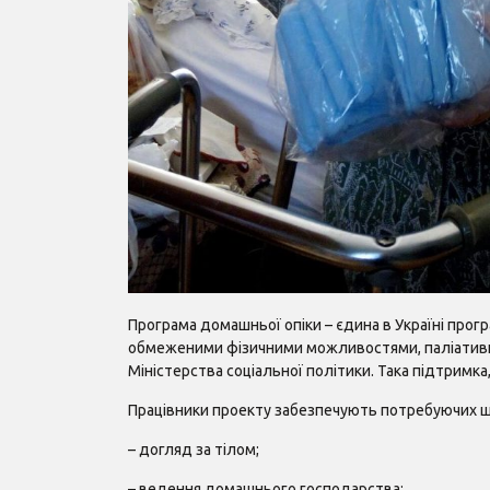
Програма домашньої опіки – єдина в Україні про
обмеженими фізичними можливостями, паліативни
Міністерства соціальної політики. Така підтримк
Працівники проекту забезпечують потребуючих ш
– догляд за тілом;
– ведення домашнього господарства;