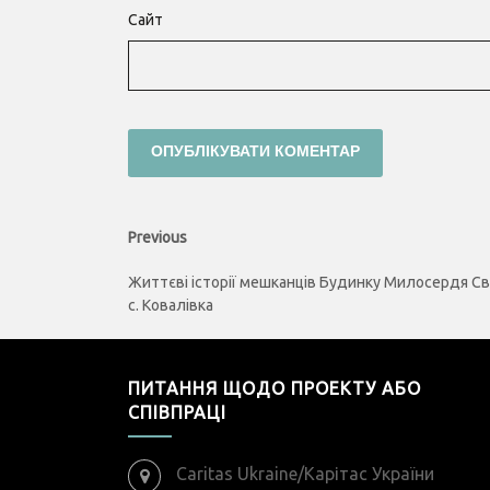
Сайт
Навігація
Previous
Previous
post:
записів
Життєві історії мешканців Будинку Милосердя С
с. Ковалівка
ПИТАННЯ ЩОДО ПРОЕКТУ АБО
СПІВПРАЦІ
Caritas Ukraine/Карітас України