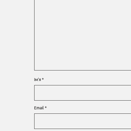
Ім'я
*
Email
*