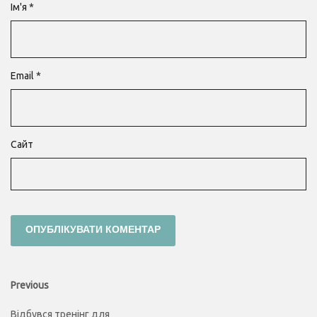
Ім'я
*
Email
*
Сайт
Навігація
Previous
Previous
post:
записів
Відбувся тренінг для