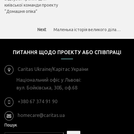
київської команди проекту
“Домашня опіка”
Next
Next
Маленька історія великого діла…
post:
ПИТАННЯ ЩОДО ПРОЕКТУ АБО СПІВПРАЦІ
Caritas Ukraine/Карітас України
Національний офіс у Львові:
вул. Бойківська, 30Б, оф.68
+380 67 374 91 90
homecare@caritas.ua
Пошук