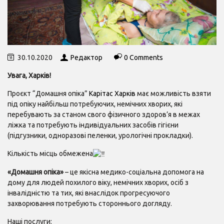
30.10.2020
Редактор
0 Comments
Увага, Харків!
Проєкт “Домашня опіка”
Карітас Харків
має можливість взяти
під опіку найбільш потребуючих, немічних хворих, які
перебувають за станом свого фізичного здоров’я в межах
ліжка та потребують індивідуальних засобів гігієни
(підгузники, одноразові пеленки, урологічні прокладки).
Кількість місць обмежена
«Домашня опіка»
– це якісна медико-соціальна допомога на
дому для людей похилого віку, немічних хворих, осіб з
інвалідністю та тих, які внаслідок прогресуючого
захворювання потребують стороннього догляду.
Наші послуги: