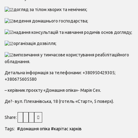
догляд за тілом хворих та немічних;
ведення домашнього господарства;
надання консультацій та навчання родичів основ догляду;
організація дозвілля;
випозичання у тимчасове користування реабілітаційного
обладнання.
Детальна інформація за телефонами: +380950429305;
+380675605580
– керівник проєкту «Домашня опіка»- Марія Сех.
Де?- вул. Плеханівська, 18 (готель «Старт», 5 поверх).
Share:
Tags:
#домашня опіка
#карітас харків