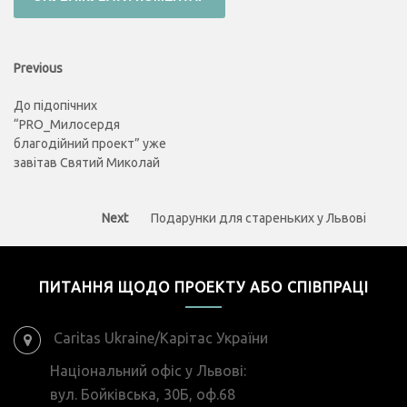
Навігація
Previous
Previous
post:
записів
До підопічних
“PRO_Милосердя
благодійний проект” уже
завітав Святий Миколай
Next
Next
Подарунки для стареньких у Львові
post:
ПИТАННЯ ЩОДО ПРОЕКТУ АБО СПІВПРАЦІ
Caritas Ukraine/Карітас України
Національний офіс у Львові:
вул. Бойківська, 30Б, оф.68