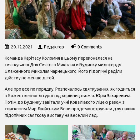
20.12.2021
Редактор
0 Comments
Команда Карітасу Коломия в цьому переконалася на
святкуванні Дня Святого Миколая в Будинку милосердя
Блаженного Миколая Чарнецького. Його підопічні раділи
дійству не менше дітей.
Але про все по порядку. Розпочалось святкування, як годиться
з Божественної літургії під керівництвом о.
Юрія Захаревич
а.
Потім до Будинку завітали учні Ковалівкого ліцею разом з
єпископом Мир Лікійським.Вони продемонстрували для наших
підопічних святкову виставу на веселий лад.