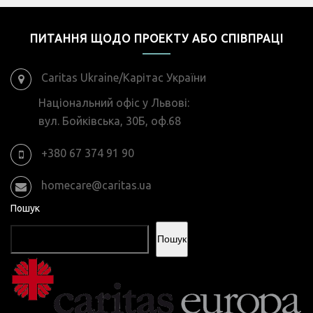
ПИТАННЯ ЩОДО ПРОЕКТУ АБО СПІВПРАЦІ
Caritas Ukraine/Карітас України
Національний офіс у Львові:
вул. Бойківська, 30Б, оф.68
+380 67 374 91 90
homecare@caritas.ua
Пошук
Пошук