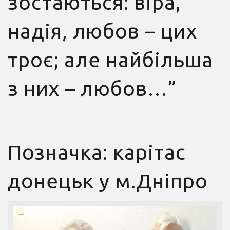
зостаються: віра,
надія, любов – цих
троє; але найбільша
з них – любов…”
Позначка:
карітас
донецьк у м.Дніпро