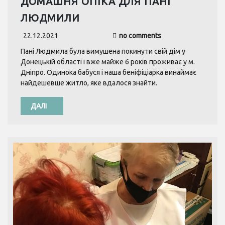
ДОМАШНЯ ОПІКА ДЛЯ ПАНІ
ЛЮДМИЛИ
22.12.2021
no comments
Пані Людмила була вимушена покинути свій дім у
Донецькій області і вже майже 6 років проживає у м.
Дніпро. Одинока бабуся і наша беніфіціарка винаймає
найдешевше житло, яке вдалося знайти.
ДАЛІ