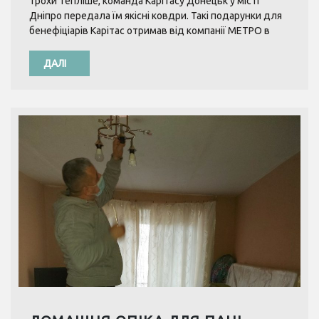
трохи тепліше, команда Карітасу Донецьк у місті
Дніпро передала їм якісні ковдри. Такі подарунки для
бенефіціарів Карітас отримав від компанії МЕТРО в
ДАЛІ