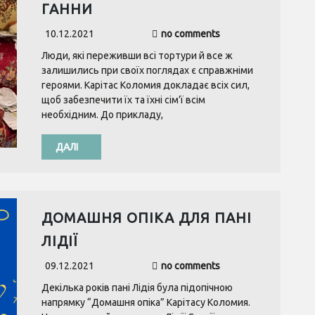
ГАННИ
10.12.2021
no comments
Люди, які переживши всі тортури й все ж
залишились при своїх поглядах є справжніми
героями. Карітас Коломия докладає всіх сил,
щоб забезпечити їх та їхні сім’ї всім
необхідним. До прикладу,
ДАЛІ
ДОМАШНЯ ОПІКА ДЛЯ ПАНІ
ЛІДІЇ
09.12.2021
no comments
Декілька років пані Лідія була підопічною
напрямку “Домашня опіка” Карітасу Коломия.