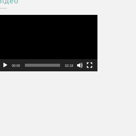
Відео
ідеопрогравач
00:00
02:18