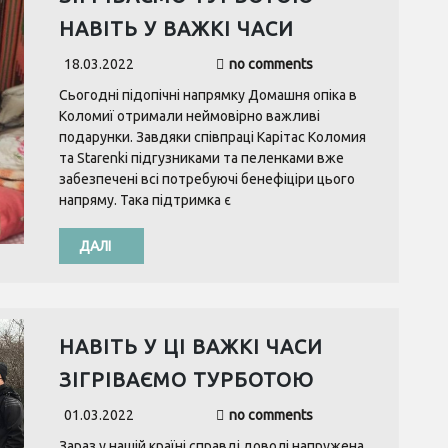
НАВІТЬ У ВАЖКІ ЧАСИ
18.03.2022
no comments
Сьогодні підопічні напрямку Домашня опіка в
Коломиї отримали неймовірно важливі
подарунки. Завдяки співпраці Карітас Коломия
та Starenki підгузниками та пеленками вже
забезпечені всі потребуючі бенефіціри цього
напряму. Така підтримка є
ДАЛІ
НАВІТЬ У ЦІ ВАЖКІ ЧАСИ
ЗІГРІВАЄМО ТУРБОТОЮ
01.03.2022
no comments
Зараз у нашій країні справді доволі напружена