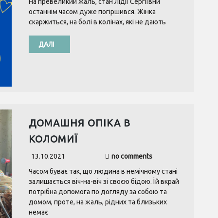
На превеликий жаль, стан Лідії Сергіївни
останнім часом дуже погіршився. Жінка
скаржиться, на болі в колінах, які не дають
ДАЛІ
ДОМАШНЯ ОПІКА В
КОЛОМИЇ
13.10.2021
no comments
Часом буває так, що людина в немічному стані
залишається віч-на-віч зі своєю бідою. Їй вкрай
потрібна допомога по догляду за собою та
домом, проте, на жаль, рідних та близьких
немає