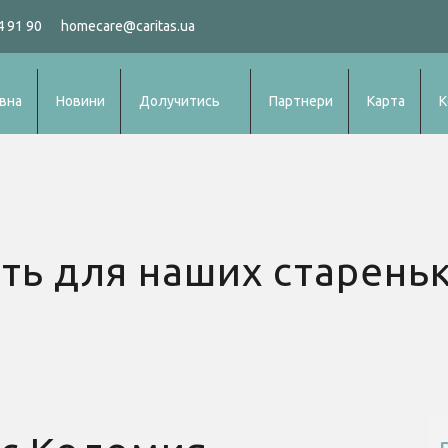
4 91 90
homecare@caritas.ua
вна
Новини
Долучитись
Партнери
Карта
К
ть для наших стареньк